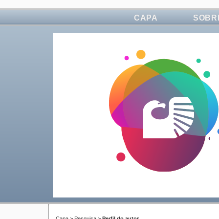
CAPA
SOBR
Capa
>
Pesquisa
>
Perfil do autor