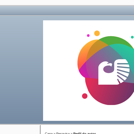
Capa
>
Pesquisa
>
Perfil do autor