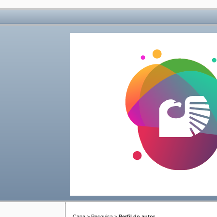
Capa
>
Pesquisa
>
Perfil do autor