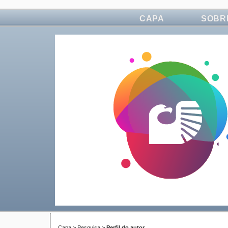
CAPA
SOBR
Capa
>
Pesquisa
>
Perfil do autor