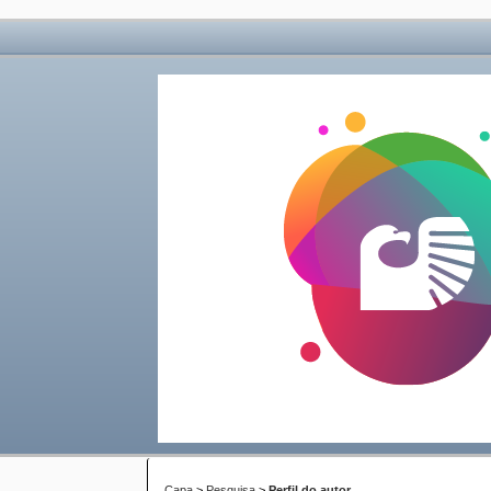
Capa
>
Pesquisa
>
Perfil do autor