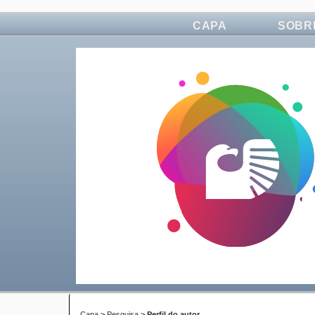
CAPA
SOBR
Capa
>
Pesquisa
>
Perfil do autor