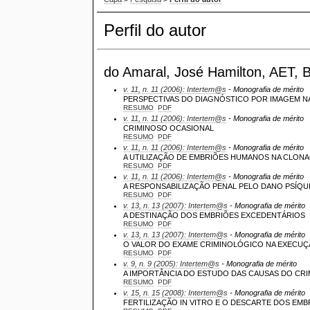
Perfil do autor
do Amaral, José Hamilton, AET, B
v. 11, n. 11 (2006): Intertem@s
- Monografia de mérito
PERSPECTIVAS DO DIAGNÓSTICO POR IMAGEM N
RESUMO
PDF
v. 11, n. 11 (2006): Intertem@s
- Monografia de mérito
CRIMINOSO OCASIONAL
RESUMO
PDF
v. 11, n. 11 (2006): Intertem@s
- Monografia de mérito
A UTILIZAÇÃO DE EMBRIÕES HUMANOS NA CLON
RESUMO
PDF
v. 11, n. 11 (2006): Intertem@s
- Monografia de mérito
A RESPONSABILIZAÇÃO PENAL PELO DANO PSÍQU
RESUMO
PDF
v. 13, n. 13 (2007): Intertem@s
- Monografia de mérito
A DESTINAÇÃO DOS EMBRIÕES EXCEDENTÁRIOS
RESUMO
PDF
v. 13, n. 13 (2007): Intertem@s
- Monografia de mérito
O VALOR DO EXAME CRIMINOLÓGICO NA EXECUÇ
RESUMO
PDF
v. 9, n. 9 (2005): Intertem@s
- Monografia de mérito
A IMPORTÂNCIA DO ESTUDO DAS CAUSAS DO CRIM
RESUMO
PDF
v. 15, n. 15 (2008): Intertem@s
- Monografia de mérito
FERTILIZAÇÃO IN VITRO E O DESCARTE DOS EM