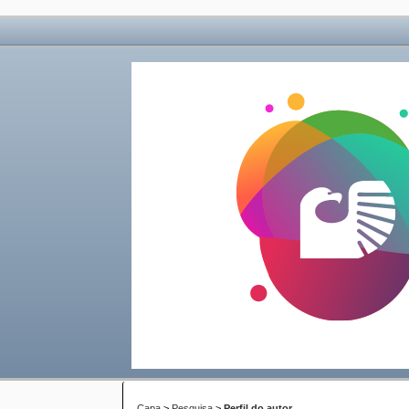
Capa
>
Pesquisa
>
Perfil do autor