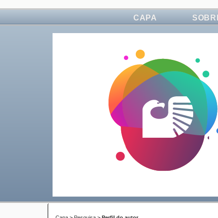
CAPA
SOBR
Capa
>
Pesquisa
>
Perfil do autor