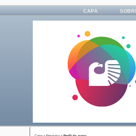
CAPA
SOBR
Capa
>
Pesquisa
>
Perfil do autor