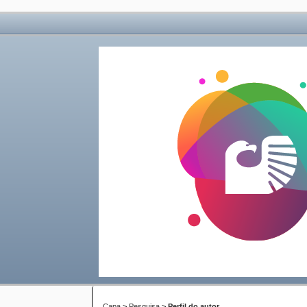
Capa
>
Pesquisa
>
Perfil do autor