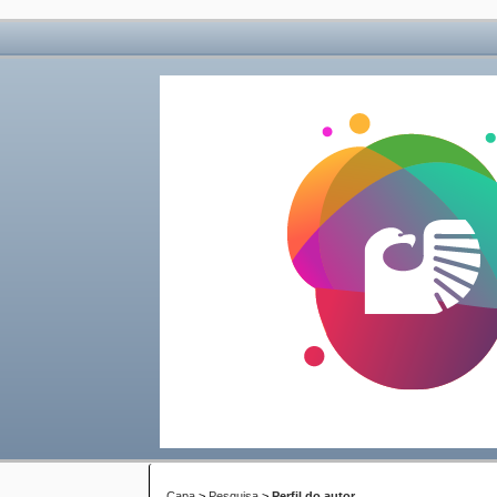
Capa
>
Pesquisa
>
Perfil do autor