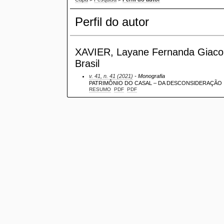
Perfil do autor
XAVIER, Layane Fernanda Giacomin
Brasil
v. 41, n. 41 (2021)
- Monografia
PATRIMÔNIO DO CASAL – DA DESCONSIDERAÇÃO I
RESUMO
PDF
PDF