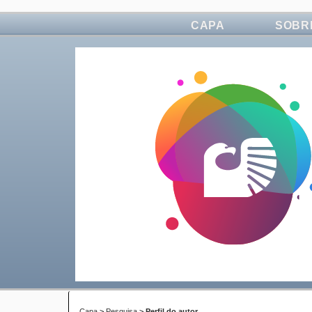
CAPA
SOBR
Capa
>
Pesquisa
>
Perfil do autor