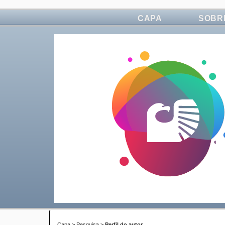
CAPA
SOBR
Capa
>
Pesquisa
>
Perfil do autor