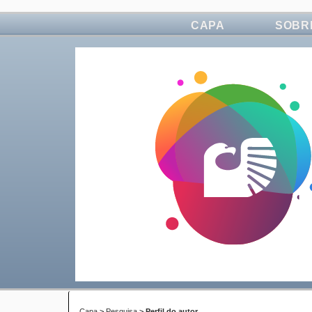
CAPA
SOBR
Capa
>
Pesquisa
>
Perfil do autor