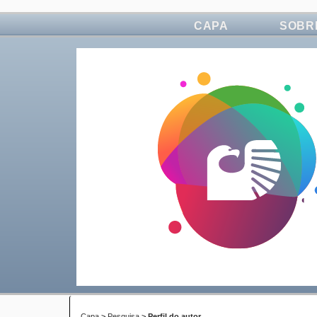
CAPA
SOBR
Capa
>
Pesquisa
>
Perfil do autor