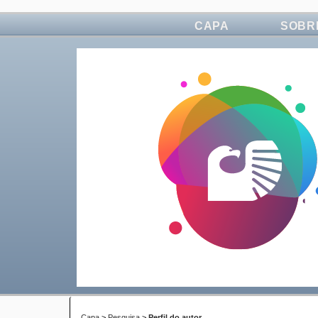
CAPA
SOBR
Capa
>
Pesquisa
>
Perfil do autor