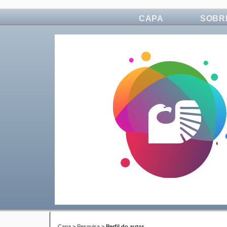
CAPA
SOBR
Capa
>
Pesquisa
>
Perfil do autor