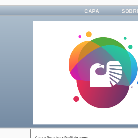
CAPA
SOBR
Capa
>
Pesquisa
>
Perfil do autor