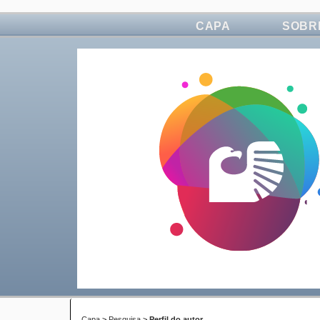
CAPA
SOBR
Capa
>
Pesquisa
>
Perfil do autor