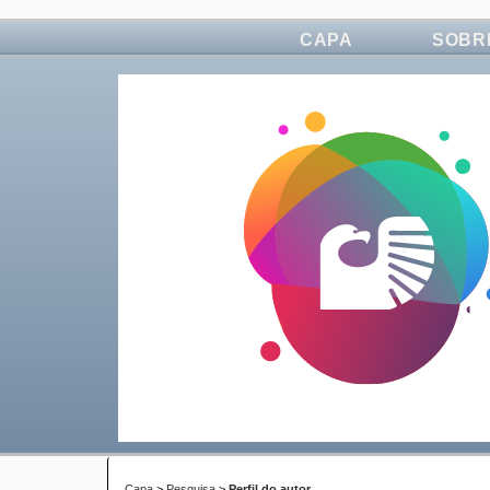
CAPA
SOBR
Capa
>
Pesquisa
>
Perfil do autor