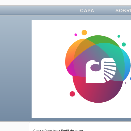
CAPA
SOBR
Capa
>
Pesquisa
>
Perfil do autor