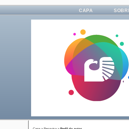
CAPA
SOBR
Capa
>
Pesquisa
>
Perfil do autor