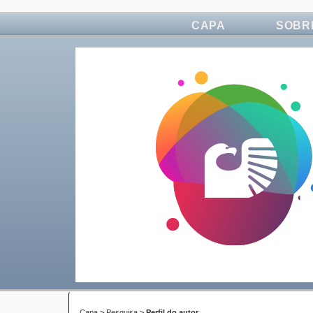
CAPA
SOBR
Capa
>
Pesquisa
>
Perfil do autor