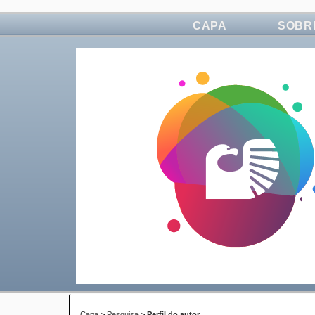
CAPA
SOBR
Capa
>
Pesquisa
>
Perfil do autor