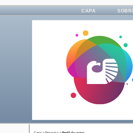
CAPA
SOBR
Capa
>
Pesquisa
>
Perfil do autor