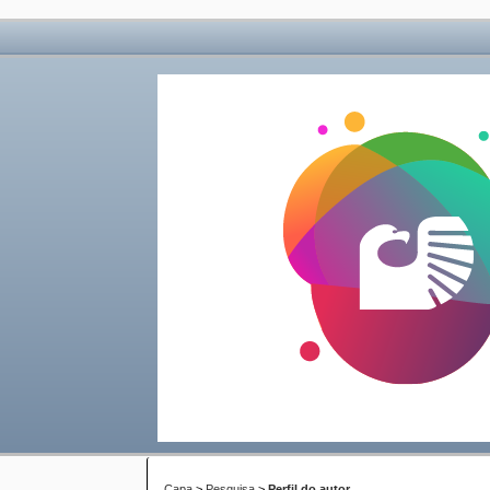
Capa
>
Pesquisa
>
Perfil do autor