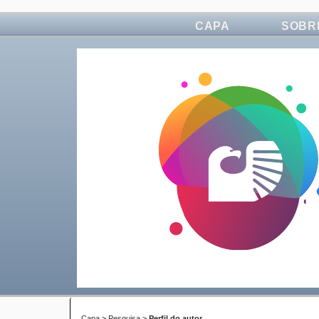
CAPA
SOBR
Capa
>
Pesquisa
>
Perfil do autor