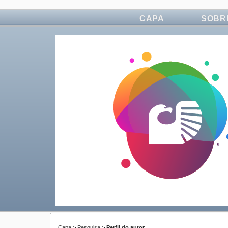
CAPA
SOBR
Capa
>
Pesquisa
>
Perfil do autor