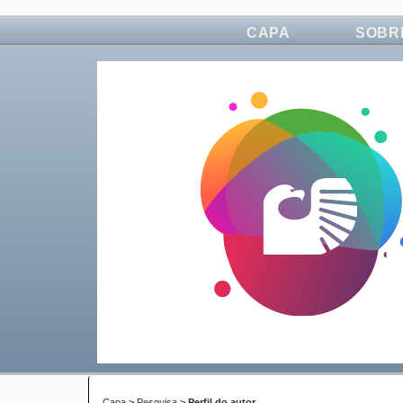
CAPA
SOBR
Capa
>
Pesquisa
>
Perfil do autor