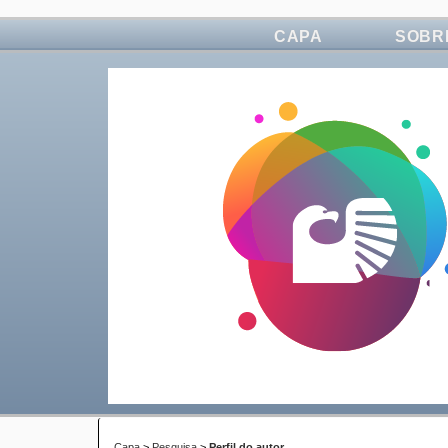
CAPA
SOBR
Capa
>
Pesquisa
>
Perfil do autor