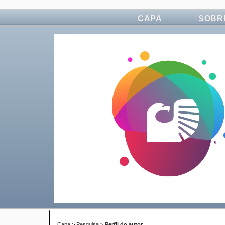
CAPA
SOBR
Capa
>
Pesquisa
>
Perfil do autor