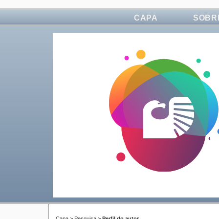
CAPA
SOBR
Capa
>
Pesquisa
>
Perfil do autor