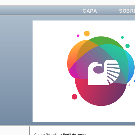
CAPA
SOBR
Capa
>
Pesquisa
>
Perfil do autor