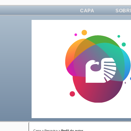
CAPA
SOBR
Capa
>
Pesquisa
>
Perfil do autor