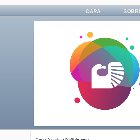
CAPA
SOBR
Capa
>
Pesquisa
>
Perfil do autor