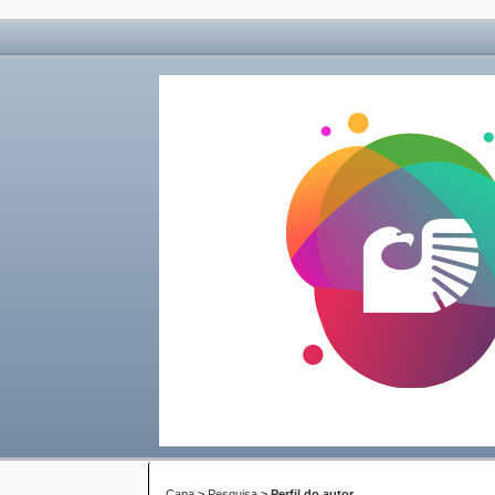
Capa
>
Pesquisa
>
Perfil do autor