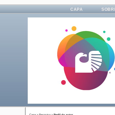
CAPA
SOBR
Capa
>
Pesquisa
>
Perfil do autor