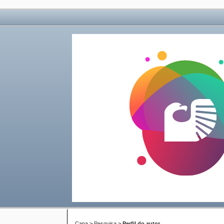
Capa
>
Pesquisa
>
Perfil do autor