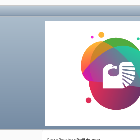
Capa
>
Pesquisa
>
Perfil do autor