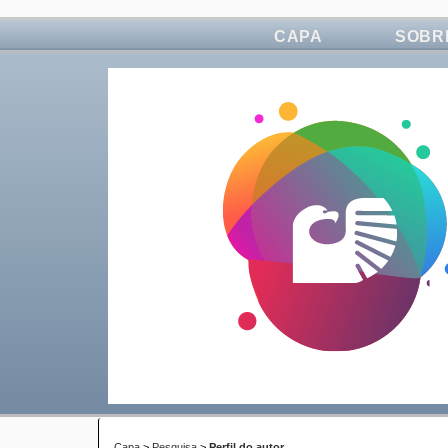
CAPA
SOBR
Capa
>
Pesquisa
>
Perfil do autor