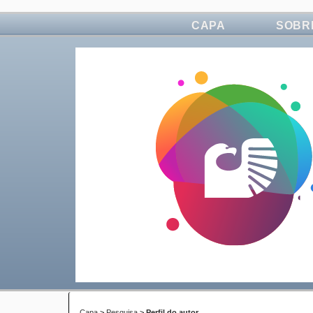
CAPA
SOBR
Capa
>
Pesquisa
>
Perfil do autor