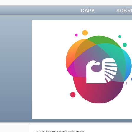
CAPA
SOBR
Capa
>
Pesquisa
>
Perfil do autor