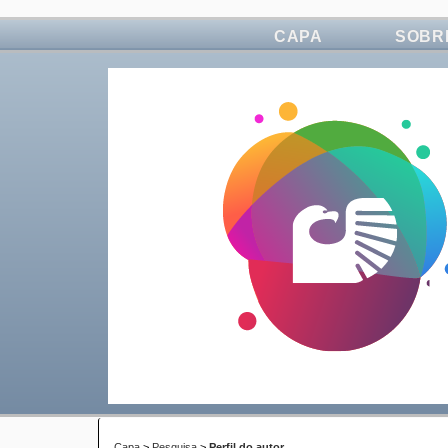
CAPA
SOBR
Capa
>
Pesquisa
>
Perfil do autor