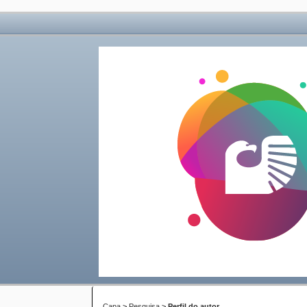
Capa
>
Pesquisa
>
Perfil do autor