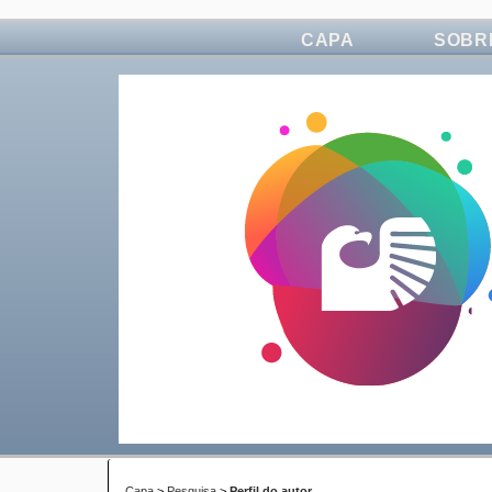
CAPA
SOBR
Capa
>
Pesquisa
>
Perfil do autor