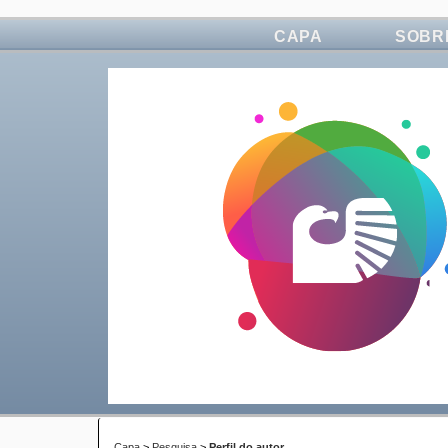
CAPA
SOBR
Capa
>
Pesquisa
>
Perfil do autor