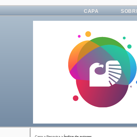
CAPA
SOBR
Capa
>
Pesquisa
>
Índice de autores