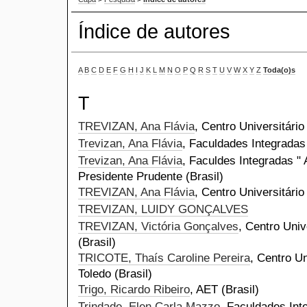
Índice de autores
A
B
C
D
E
F
G
H
I
J
K
L
M
N
O
P
Q
R
S
T
U
V
W
X
Y
Z
Toda(o)s
T
TREVIZAN, Ana Flávia
, Centro Universitário
Trevizan, Ana Flávia
, Faculdades Integradas 
Trevizan, Ana Flávia
, Faculdes Integradas " 
Presidente Prudente (Brasil)
TREVIZAN, Ana Flávia
, Centro Universitário
TREVIZAN, LUIDY GONÇALVES
TREVIZAN, Victória Gonçalves
, Centro Univ
(Brasil)
TRICOTE, Thaís Caroline Pereira
, Centro Un
Toledo (Brasil)
Trigo, Ricardo Ribeiro
, AET (Brasil)
Trindade, Elen Carla Mazzo
, Faculdades Int