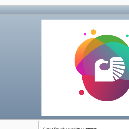
Capa
>
Pesquisa
>
Índice de autores