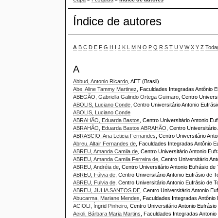
Índice de autores
A
B
C
D
E
F
G
H
I
J
K
L
M
N
O
P
Q
R
S
T
U
V
W
X
Y
Z
Toda
A
Abbud, Antonio Ricardo
, AET (Brasil)
Abe, Aline Tammy Martinez
, Faculdades Integradas Antônio Eu
ABEGÃO, Gabriella Galindo Ortega Guimaro
, Centro Universi
ABOLIS, Luciano Conde
, Centro Universitário Antonio Eufrási
ABOLIS, Luciano Conde
ABRAHÃO, Eduarda Bastos
, Centro Universitário Antonio Euf
ABRAHÃO, Eduarda Bastos ABRAHÃO
, Centro Universitário
ABRASCIO, Ana Leticia Fernandes
, Centro Universitário Anto
Abreu, Altair Fernandes de
, Faculdades Integradas Antônio Eu
ABREU, Amanda Camila de
, Centro Universitário Antonio Eufr
ABREU, Amanda Camila Ferreira de
, Centro Universitário Ant
ABREU, Andréia de
, Centro Universitário Antonio Eufrásio de 
ABREU, Fúlvia de
, Centro Universitário Antonio Eufrásio de T
ABREU, Fulvia de
, Centro Universitário Antonio Eufrásio de T
ABREU, JULIA SANTOS DE
, Centro Universitário Antonio Euf
Abucarma, Mariane Mendes
, Faculdades Integradas Antônio E
ACIOLI, Íngrid Pinheiro
, Centro Universitário Antonio Eufrásio
Acioli, Bárbara Maria Martins
, Faculdades Integradas Antonio 