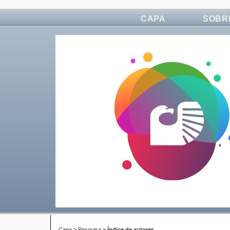
CAPA
SOBR
Capa
>
Pesquisa
>
Índice de autores