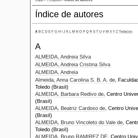
Índice de autores
A
B
C
D
E
F
G
H
I
J
K
L
M
N
O
P
Q
R
S
T
U
V
W
X
Y
Z
Toda(o)s
A
ALMEIDA, Andreia Silva
ALMEIDA, Andreia Cristina Silva
ALMEIDA, Andreia
Almeida, Anna Carolina S. B. A. de
, Faculda
Toledo (Brasil)
ALMEIDA, Barbara Redivo de
, Centro Univer
(Brasil)
ALMEIDA, Beatriz Cardoso de
, Centro Unive
(Brasil)
ALMEIDA, Bruno Vincoleto do Vale de
, Cent
Toledo (Brasil)
ALMEIDA, Bruno RAMIREZ DE
, Centro Univ