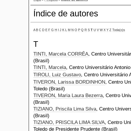
Índice de autores
A
B
C
D
E
F
G
H
I
J
K
L
M
N
O
P
Q
R
S
T
U
V
W
X
Y
Z
Toda(o)s
T
TINTI, Marcela CORRÊA
, Centro Universitá
(Brasil)
TINTI, Marcela
, Centro Universitário Antoni
TIROLI, Luiz Gustavo
, Centro Universitário 
TIVERON, Larissa BORDINHON
, Centro Un
Toledo (Brasil)
TIVERON, Maria Laura Bezerra
, Centro Univ
(Brasil)
TIZIANO, Priscila Lima Silva
, Centro Univers
(Brasil)
TIZIANO, PRISCILA LIMA SILVA
, Centro Uni
Toledo de Presidente Prudente (Brasil)