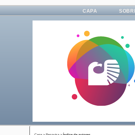
CAPA
SOBR
Capa
>
Pesquisa
>
Índice de autores